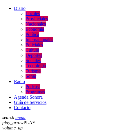
Diario
Locales
Provinciales
Nacionales
Economía
Política
Internacionales
Policiales
Cultura
Deportes
Sociales
Tecnología
Turismo
Sonar
Radio
Podcast
Programas
Agenda Sonora
Guía de Servicios
Contacto
search
menu
play_arrow
PLAY
volume_up