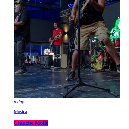
today
Musica
Chinche Molle