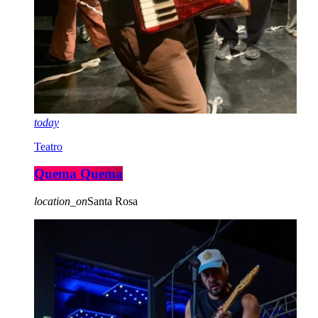
today
Teatro
Quema Quema
location_on
Santa Rosa