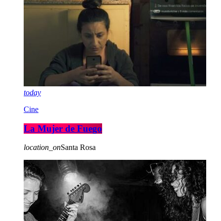
today
Cine
La Mujer de Fuego
location_on
Santa Rosa