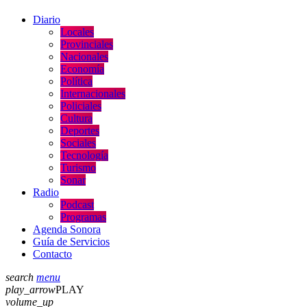
Diario
Locales
Provinciales
Nacionales
Economía
Política
Internacionales
Policiales
Cultura
Deportes
Sociales
Tecnología
Turismo
Sonar
Radio
Podcast
Programas
Agenda Sonora
Guía de Servicios
Contacto
search
menu
play_arrow
PLAY
volume_up