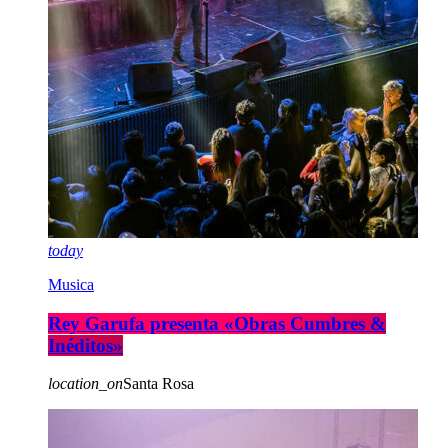
today
Musica
Rey Garufa presenta «Obras Cumbres &
Inéditos»
location_on
Santa Rosa