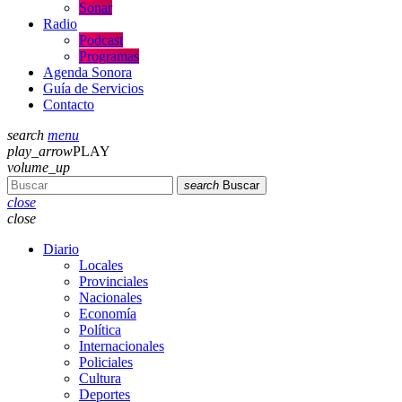
Sonar
Radio
Podcast
Programas
Agenda Sonora
Guía de Servicios
Contacto
search
menu
play_arrow
PLAY
volume_up
search
Buscar
close
close
Diario
Locales
Provinciales
Nacionales
Economía
Política
Internacionales
Policiales
Cultura
Deportes