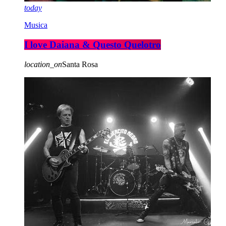
today
Musica
I love Daiana & Questo Quelotro
location_on
Santa Rosa