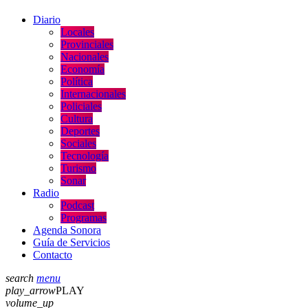
Diario
Locales
Provinciales
Nacionales
Economía
Política
Internacionales
Policiales
Cultura
Deportes
Sociales
Tecnología
Turismo
Sonar
Radio
Podcast
Programas
Agenda Sonora
Guía de Servicios
Contacto
search
menu
play_arrow
PLAY
volume_up