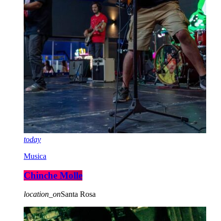
today
Musica
Chinche Molle
location_on
Santa Rosa