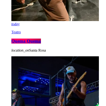
today
Teatro
Quema Quema
location_on
Santa Rosa