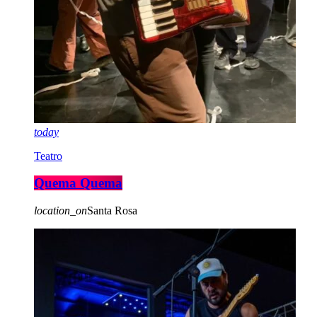
today
Teatro
Quema Quema
location_on
Santa Rosa