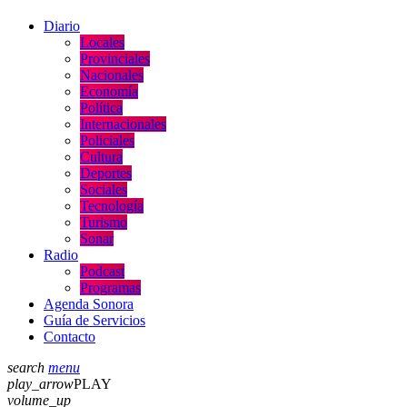
Diario
Locales
Provinciales
Nacionales
Economía
Política
Internacionales
Policiales
Cultura
Deportes
Sociales
Tecnología
Turismo
Sonar
Radio
Podcast
Programas
Agenda Sonora
Guía de Servicios
Contacto
search
menu
play_arrow
PLAY
volume_up