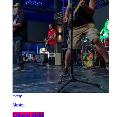
today
Musica
Chinche Molle