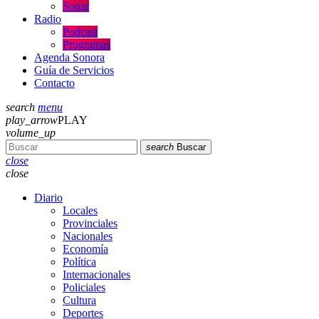
Sonar
Radio
Podcast
Programas
Agenda Sonora
Guía de Servicios
Contacto
search
menu
play_arrow
PLAY
volume_up
search
Buscar
close
close
Diario
Locales
Provinciales
Nacionales
Economía
Política
Internacionales
Policiales
Cultura
Deportes