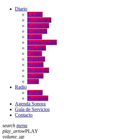
Diario
Locales
Provinciales
Nacionales
Economía
Política
Internacionales
Policiales
Cultura
Deportes
Sociales
Tecnología
Turismo
Sonar
Radio
Podcast
Programas
Agenda Sonora
Guía de Servicios
Contacto
search
menu
play_arrow
PLAY
volume_up