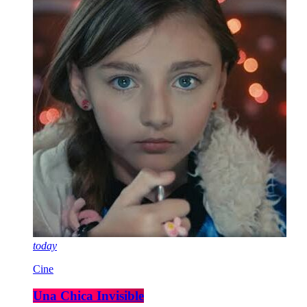
today
Cine
Una Chica Invisible