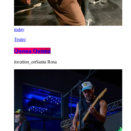
today
Teatro
Quema Quema
location_on
Santa Rosa