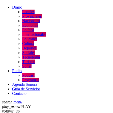
Diario
Locales
Provinciales
Nacionales
Economía
Política
Internacionales
Policiales
Cultura
Deportes
Sociales
Tecnología
Turismo
Sonar
Radio
Podcast
Programas
Agenda Sonora
Guía de Servicios
Contacto
search
menu
play_arrow
PLAY
volume_up