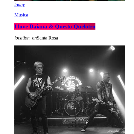
today
Musica
I love Daiana & Questo Quelotro
location_on
Santa Rosa