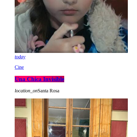
today
Cine
Una Chica Invisible
location_on
Santa Rosa