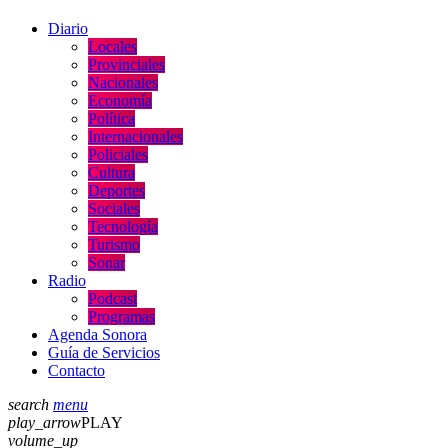
Diario
Locales
Provinciales
Nacionales
Economía
Política
Internacionales
Policiales
Cultura
Deportes
Sociales
Tecnología
Turismo
Sonar
Radio
Podcast
Programas
Agenda Sonora
Guía de Servicios
Contacto
search
menu
play_arrow
PLAY
volume_up