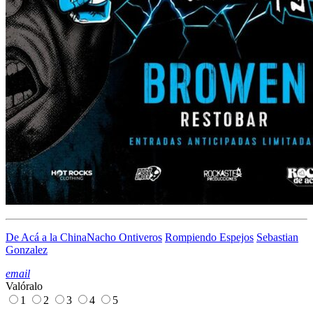
De Acá a la China
Nacho Ontiveros
Rompiendo Espejos
Sebastian
Gonzalez
email
Valóralo
1
2
3
4
5