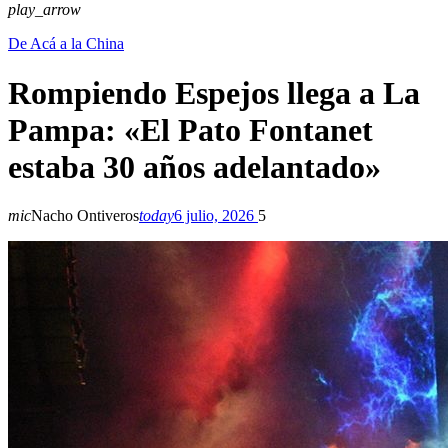
play_arrow
De Acá a la China
Rompiendo Espejos llega a La
Pampa: «El Pato Fontanet
estaba 30 años adelantado»
mic
Nacho Ontiveros
today
6 julio, 2026
5