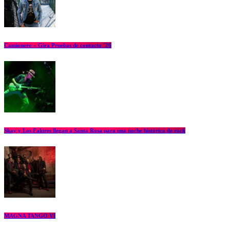
Camionero – Gira Pruebas de contacto ´26
Skay y Los Fakires llegan a Santa Rosa para una noche histórica de rock
MAGNA TANGO VI