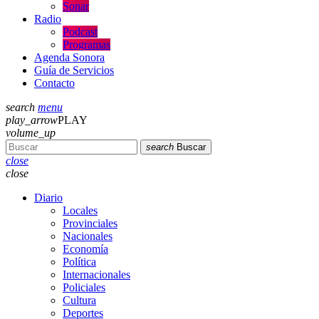
Sonar
Radio
Podcast
Programas
Agenda Sonora
Guía de Servicios
Contacto
search
menu
play_arrow
PLAY
volume_up
search
Buscar
close
close
Diario
Locales
Provinciales
Nacionales
Economía
Política
Internacionales
Policiales
Cultura
Deportes