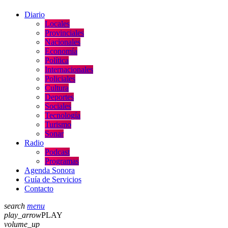
Diario
Locales
Provinciales
Nacionales
Economía
Política
Internacionales
Policiales
Cultura
Deportes
Sociales
Tecnología
Turismo
Sonar
Radio
Podcast
Programas
Agenda Sonora
Guía de Servicios
Contacto
search
menu
play_arrow
PLAY
volume_up